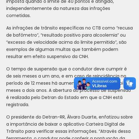
imposta quando o limite de 40 pontos é atingido,
independentemente da natureza das infrações
cometidas.
As infrações de trânsito específicas no CTB como “recusa
de bafômetro”, “resultado positivo para alcoolemia” ou
“excesso de velocidade acima do limite permitido”, são
exemplos de algumas multas que também podem
resultar em efeito suspensivo da CNH.
O tempo de suspensão que o condutor deve cumprir é
de seis meses a um ano, e em caso de reincidência no
período de 12 meses há aumento da penalidade de oito
meses a dois anos. A abertura do processo de suspensão
é realizada pelo Detran do Estado em que a CNH está
registrada.
O presidente do Detran-RR, Álvaro Duarte, enfatizou sobre
a importância de baixar o aplicativo Carteira Digital de
Trânsito para verificar essas informações. “Através dessa
ferramenta, o condutor pode conferir a pontuação da