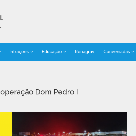
Infrações
Educação
Renagrav
Conveniadas
a operação Dom Pedro I