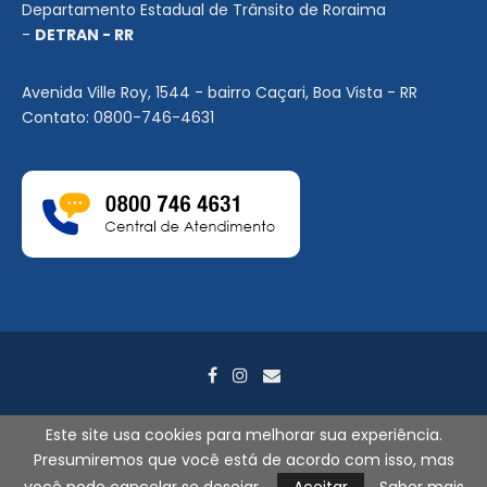
Departamento Estadual de Trânsito de Roraima
-
DETRAN - RR
Avenida Ville Roy, 1544 - bairro Caçari, Boa Vista - RR
Contato: 0800-746-4631
Este site usa cookies para melhorar sua experiência.
Presumiremos que você está de acordo com isso, mas
2026
©
DETRAN-RR. Todos os direitos reservados. - Por
Search
Tecnologia