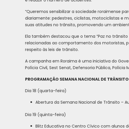
e reduzir o número de acidentes.
“Queremos sensibilizar a sociedade roraimense par
diariamente: pedestres, ciclistas, motociclistas e 
suas atitudes no trânsito, promovendo um ambiente
Ela também destacou que o tema “Paz no trânsit
relacionadas ao comportamento dos motoristas, ped
respeito às leis de trânsito.
A campanha em Roraima é uma iniciativa do Gover
Polícia Civil, Sest Senat, Defensoria Pública, Polícia M
PROGRAMAÇÃO SEMANA NACIONAL DE TRÂNSITO 
Dia 18 (quarta-feira)
Abertura da Semana Nacional de Trânsito – Aud
Dia 19 (quinta-feira)
Blitz Educativa no Centro Cívico com alunos 