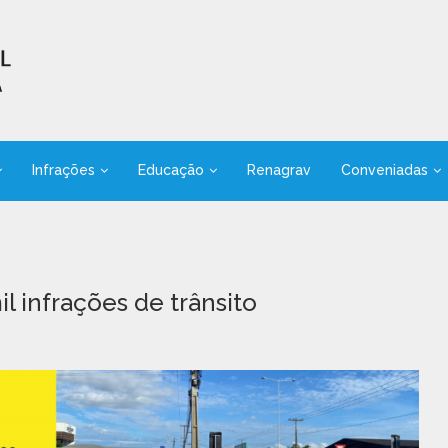
Infrações
Educação
Renagrav
Conveniadas
l infrações de trânsito