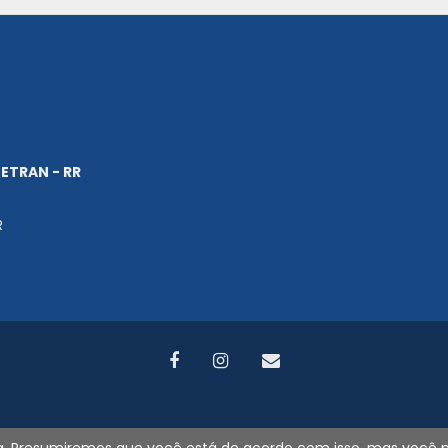
ETRAN - RR
R
2026
©
DETRAN-RR. Todos os direitos reservados. - Por
Search Tecnologi