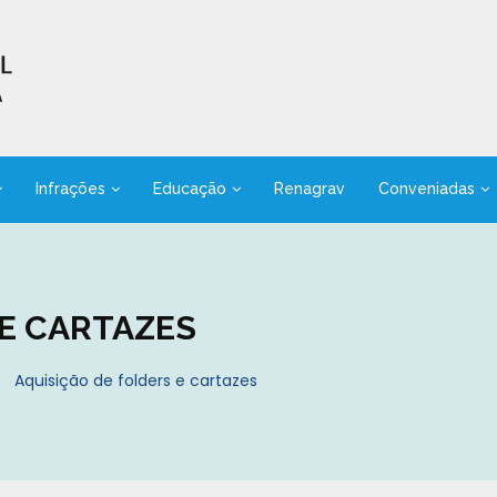
Infrações
Educação
Renagrav
Conveniadas
 E CARTAZES
Aquisição de folders e cartazes