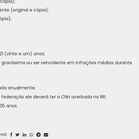
cópia);
te (original e cópia);
ópia);
21 (vinte e um) anos;
gravíssima ou ser reincidente em infrações médias durante
vada anualmente;
 federação ele deverá ter a CNH averbada no RR;
05 anos.
HAR