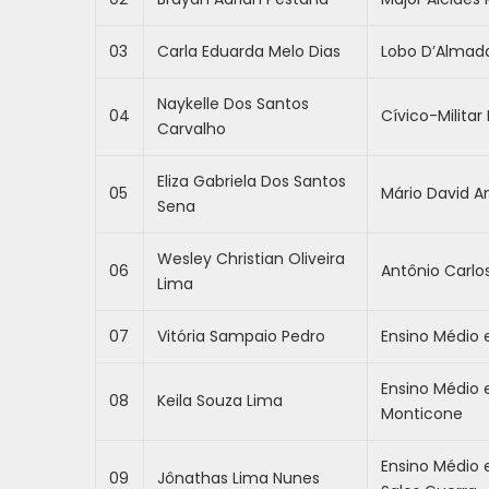
03
Carla Eduarda Melo Dias
Lobo D’Almad
Naykelle Dos Santos
04
Cívico-Milita
Carvalho
Eliza Gabriela Dos Santos
05
Mário David A
Sena
Wesley Christian Oliveira
06
Antônio Carlos
Lima
07
Vitória Sampaio Pedro
Ensino Médio 
Ensino Médio 
08
Keila Souza Lima
Monticone
Ensino Médio 
09
Jônathas Lima Nunes