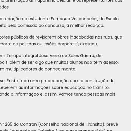
o premiação um aparelho celular, e os representantes das
ados.
, a redação da estudante Fernanda Vasconcelos, da Escola
 eleita pela comissão do concurso, a melhor redação.
tores públicos de revisarem obras inacabadas nas ruas, que
rte de pessoas ou lesões corporais”, explicou.
em Tempo Integral José Vieira de Sales Guerra, de
 pois, além de ser algo que muitos alunos não têm acesso,
m multiplicadores do conhecimento.
rso. Existe toda uma preocupação com a construção de
ceberem as informações sobre educação no trânsito,
lhando a informação e, assim, vamos tendo pessoas mais
° 265 do Contran (Conselho Nacional de Trânsito), prevê
s de Educação no Trânsito (um curso preparatório) na