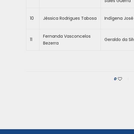
Sales Guerra
10
Jéssica Rodrigues Tabosa
Indígena José
Fernanda Vasconcelos
11
Geraldo da Sil
Bezerra
0