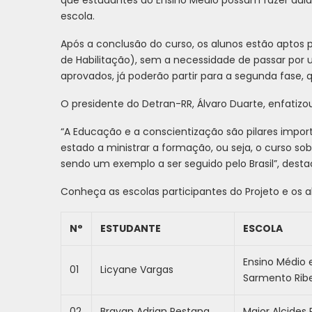
escola.
Após a conclusão do curso, os alunos estão aptos p
de Habilitação), sem a necessidade de passar po
aprovados, já poderão partir para a segunda fase, q
O presidente do Detran-RR, Álvaro Duarte, enfatiz
“A Educação e a conscientização são pilares impor
estado a ministrar a formação, ou seja, o curso sobr
sendo um exemplo a ser seguido pelo Brasil”, desta
Conheça as escolas participantes do Projeto e os
N°
ESTUDANTE
ESCOLA
Ensino Médio
01
Licyane Vargas
Sarmento Ribe
02
Brayan Adrian Pestana
Major Alcides 