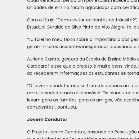
Cada vencedor, sendo um por escola, recebeu com
unidades de ensino foram agraciados com certific
Com o título “Como evitar acidentes no trânsito?”
Estadual Geraldo da Silva Pinto de Alto Alegre, foi
“Eu falei no meu texto sobre a importância dos ges
geram muitos acidentes inesperados, causando a mo
Auriene Castro, gestora da Escola de Ensino Médio 
Caracaraí, disse que o projeto é muito bem-vindo,
ao receberem informações os estudantes se torna
“O Jovem condutor não se trata de apenas um cu
uma sociedade mais responsável. Os alunos, ao re
levam para as famílias, para os amigos, vão espa
conscientes”, pontuou.
Jovem Condutor
O Projeto Jovem Condutor, baseado na Resolução n
que estudantes do Ensino Médio possam fazer aula