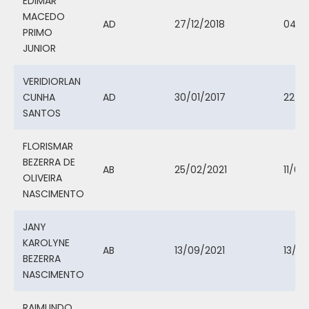
EDIMAR
MACEDO
AD
27/12/2018
04/0
PRIMO
JUNIOR
VERIDIORLAN
CUNHA
AD
30/01/2017
22/11
SANTOS
FLORISMAR
BEZERRA DE
AB
25/02/2021
11/0
OLIVEIRA
NASCIMENTO
JANY
KAROLYNE
AB
13/09/2021
13/10
BEZERRA
NASCIMENTO
RAIMUNDO