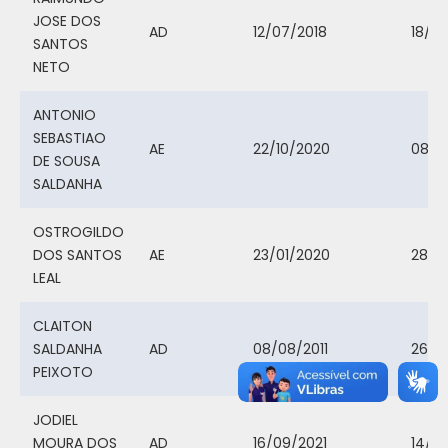
JOSE DOS
AD
12/07/2018
18/11
SANTOS
NETO
ANTONIO
SEBASTIAO
AE
22/10/2020
08/1
DE SOUSA
SALDANHA
OSTROGILDO
DOS SANTOS
AE
23/01/2020
28/0
LEAL
CLAITON
SALDANHA
AD
08/08/2011
26/0
PEIXOTO
JODIEL
MOURA DOS
AD
16/09/2021
14/01