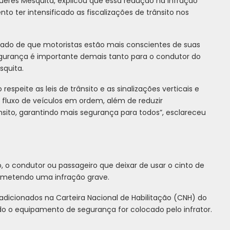
Gueres Mesquita, explicou que essa redução na infração
 ter intensificado as fiscalizações de trânsito nos
ado de que motoristas estão mais conscientes de suas
segurança é importante demais tanto para o condutor do
squita.
speite as leis de trânsito e as sinalizações verticais e
 fluxo de veículos em ordem, além de reduzir
ito, garantindo mais segurança para todos”, esclareceu
, o condutor ou passageiro que deixar de usar o cinto de
cometendo uma infração grave.
 adicionados na Carteira Nacional de Habilitação (CNH) do
ndo o equipamento de segurança for colocado pelo infrator.