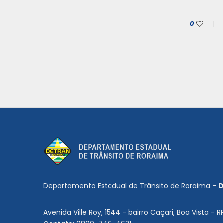
0
Departamento Estadual de Trânsito de Roraima -
D
Avenida Ville Roy, 1544 - bairro Caçari, Boa Vista - R