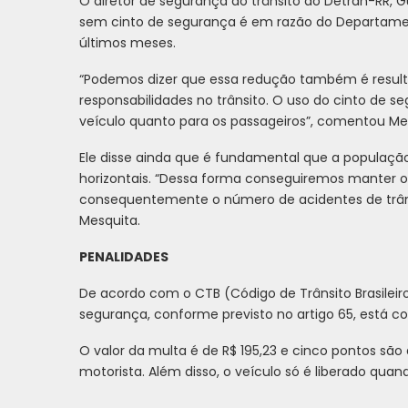
O diretor de segurança do trânsito do Detran-RR, 
sem cinto de segurança é em razão do Departamento
últimos meses.
“Podemos dizer que essa redução também é result
responsabilidades no trânsito. O uso do cinto de 
veículo quanto para os passageiros”, comentou Me
Ele disse ainda que é fundamental que a população re
horizontais. “Dessa forma conseguiremos manter o
consequentemente o número de acidentes de trâns
Mesquita.
PENALIDADES
De acordo com o CTB (Código de Trânsito Brasileiro
segurança, conforme previsto no artigo 65, está 
O valor da multa é de R$ 195,23 e cinco pontos são
motorista. Além disso, o veículo só é liberado qua