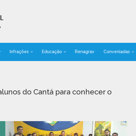
Infrações
Educação
Renagrav
Conveniadas
 alunos do Cantá para conhecer o