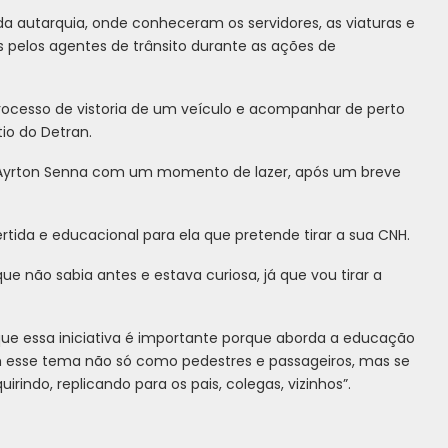
a autarquia, onde conheceram os servidores, as viaturas e
 pelos agentes de trânsito durante as ações de
rocesso de vistoria de um veículo e acompanhar de perto
io do Detran.
vo Ayrton Senna com um momento de lazer, após um breve
vertida e educacional para ela que pretende tirar a sua CNH.
e não sabia antes e estava curiosa, já que vou tirar a
e que essa iniciativa é importante porque aborda a educação
om esse tema não só como pedestres e passageiros, mas se
ndo, replicando para os pais, colegas, vizinhos”.