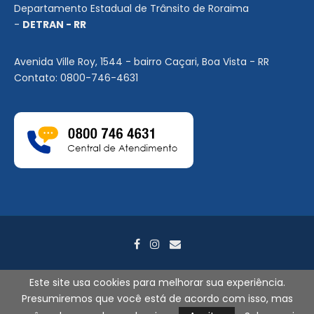
Departamento Estadual de Trânsito de Roraima
-
DETRAN - RR
Avenida Ville Roy, 1544 - bairro Caçari, Boa Vista - RR
Contato: 0800-746-4631
Este site usa cookies para melhorar sua experiência.
Presumiremos que você está de acordo com isso, mas
2026
©
DETRAN-RR. Todos os direitos reservados. - Por
Search
Tecnologia