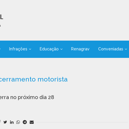
Infrações
Educação
Renagrav
Conveniadas
cerramento motorista
a no próximo dia 28