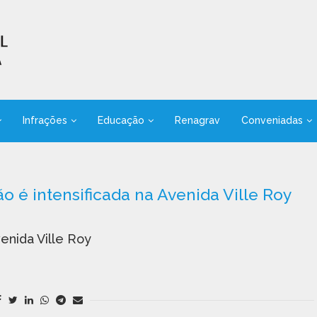
Infrações
Educação
Renagrav
Conveniadas
o é intensificada na Avenida Ville Roy
enida Ville Roy