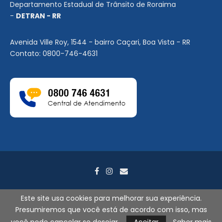
Departamento Estadual de Trânsito de Roraima
-
DETRAN - RR
Avenida Ville Roy, 1544 - bairro Caçari, Boa Vista - RR
Contato: 0800-746-4631
Este site usa cookies para melhorar sua experiência.
Presumiremos que você está de acordo com isso, mas
2026
©
DETRAN-RR. Todos os direitos reservados. - Por
Search
Tecnologia