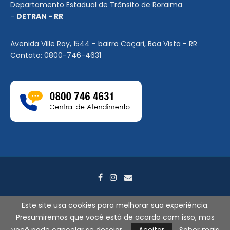
Departamento Estadual de Trânsito de Roraima
-
DETRAN - RR
Avenida Ville Roy, 1544 - bairro Caçari, Boa Vista - RR
Contato: 0800-746-4631
Este site usa cookies para melhorar sua experiência.
Presumiremos que você está de acordo com isso, mas
2026
©
DETRAN-RR. Todos os direitos reservados. - Por
Search
Tecnologia