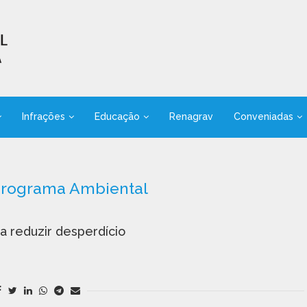
Infrações
Educação
Renagrav
Conveniadas
rograma Ambiental
a reduzir desperdício