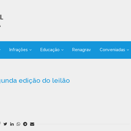
Infrações
Educação
Renagrav
Conveniadas
unda edição do leilão