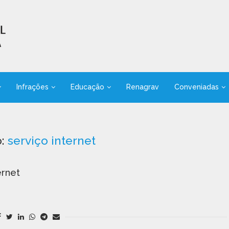
Infrações
Educação
Renagrav
Conveniadas
o:
serviço internet
ernet