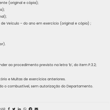
te (original e cópia);
a);
al);
de Veículo – do ano em exercício (original e cópia) ;
or).
nder ao procedimento previsto na letra ‘b’, do item P.3.2;
rio e Multas de exercícios anteriores.
ado o combustível, sem autorização do Departamento.
HAR