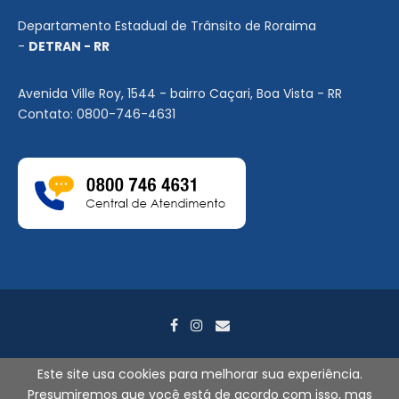
Departamento Estadual de Trânsito de Roraima
-
DETRAN - RR
Avenida Ville Roy, 1544 - bairro Caçari, Boa Vista - RR
Contato: 0800-746-4631
Este site usa cookies para melhorar sua experiência.
Presumiremos que você está de acordo com isso, mas
2026
©
DETRAN-RR. Todos os direitos reservados. - Por
Search