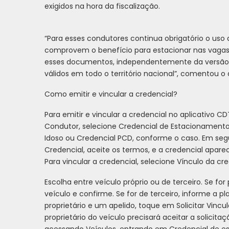
exigidos na hora da fiscalização.
“Para esses condutores continua obrigatório o uso 
comprovem o benefício para estacionar nas vagas 
esses documentos, independentemente da versão i
válidos em todo o território nacional”, comentou o d
Como emitir e vincular a credencial?
Para emitir e vincular a credencial no aplicativo C
Condutor, selecione Credencial de Estacionamento
Idoso ou Credencial PCD, conforme o caso. Em seg
Credencial, aceite os termos, e a credencial aparec
Para vincular a credencial, selecione Vínculo da cre
Escolha entre veículo próprio ou de terceiro. Se for 
veículo e confirme. Se for de terceiro, informe a pl
proprietário e um apelido, toque em Solicitar Vinc
proprietário do veículo precisará aceitar a solicita
acessando Veículos, entrando em Credencial de es