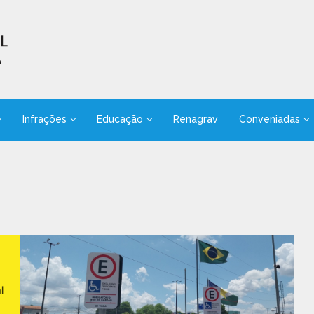
Infrações
Educação
Renagrav
Conveniadas