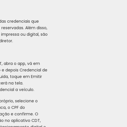
das credenciais que
reservadas. Além disso,
mpressa ou digital, são
iretor.
DT, abra o app, vá em
 e depois Credencial de
uida, toque em Emitir
erá na tela.
dencial a veículo.
próprio, selecione o
aca, o CPF do
ulação e confirme. O
ção no aplicativo CDT,
tacionamento digital e