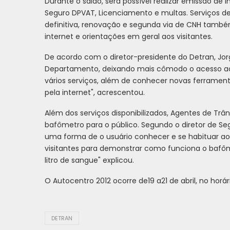
Durante o salão, será possível realizar emissão de
Seguro DPVAT, Licenciamento e multas. Serviços de 
definitiva, renovação e segunda via de CNH també
internet e orientações em geral aos visitantes.
De acordo com o diretor-presidente do Detran, Jorg
Departamento, deixando mais cômodo o acesso aos 
vários serviços, além de conhecer novas ferramen
pela internet", acrescentou.
Além dos serviços disponibilizados, Agentes de T
bafômetro para o público. Segundo o diretor de S
uma forma de o usuário conhecer e se habituar ao
visitantes para demonstrar como funciona o bafôme
litro de sangue" explicou.
O Autocentro 2012 ocorre de19 a21 de abril, no horári
DETRAN