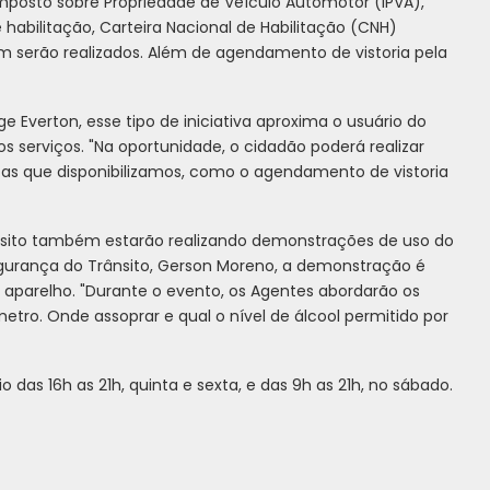
 Imposto sobre Propriedade de Veículo Automotor (IPVA),
habilitação, Carteira Nacional de Habilitação (CNH)
m serão realizados. Além de agendamento de vistoria pela
e Everton, esse tipo de iniciativa aproxima o usuário do
serviços. "Na oportunidade, o cidadão poderá realizar
tas que disponibilizamos, como o agendamento de vistoria
rânsito também estarão realizando demonstrações de uso do
egurança do Trânsito, Gerson Moreno, a demonstração é
 aparelho. "Durante o evento, os Agentes abordarão os
tro. Onde assoprar e qual o nível de álcool permitido por
o das 16h as 21h, quinta e sexta, e das 9h as 21h, no sábado.