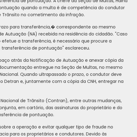
ansferência de pontuação. A chefe da Seção de Multas, Haina
 a pontuação quando a multa é de competência do condutor
 Trânsito no cometimento da infração.
 prazo para transferência,� correspondente ao mesmo
 de Autuação (NA) recebida na residência do cidadão. "Caso
o efetue a transferência, é necessário que procure a
a transferência de pontuação" esclareceu.
spaço atrás da Notificação de Autuação e anexar cópia da
 documentação entregue na Seção de Multas, no mesmo
acional. Quando ultrapassado o prazo, o condutor deve
 do Detran e, juntamente com a cópia da CNH, entregar na
Nacional de Trânsito (Contran), entre outras mudanças,
njunta, em cartório, das assinaturas do proprietário e do
ansferência de pontuação.
sobre a operação e evitar qualquer tipo de fraude no
a para os proprietários e condutores. Devido às