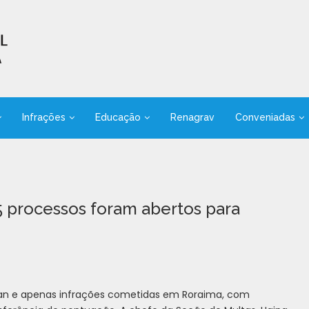
Infrações
Educação
Renagrav
Conveniadas
 processos foram abertos para
tran e apenas infrações cometidas em Roraima, com