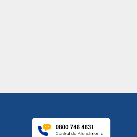
ETRAN-RR COMPLETA 19 ANOS
MAIO AMARELO
NESTA SEGUNDA-FEIRA (28)
03/05/2021
30/06/2021