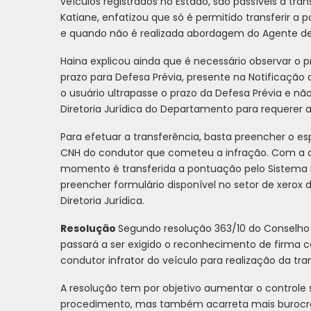
veículos registrados no Estado, são passíveis à tr
Katiane, enfatizou que só é permitido transferir
e quando não é realizada abordagem do Agente de
Haina explicou ainda que é necessário observar o
prazo para Defesa Prévia, presente na Notificação
o usuário ultrapasse o prazo da Defesa Prévia e nã
Diretoria Jurídica do Departamento para requerer 
Para efetuar a transferência, basta preencher o e
CNH do condutor que cometeu a infração. Com a
momento é transferida a pontuação pelo Sistema N
preencher formulário disponível no setor de xerox
Diretoria Jurídica.
Resolução
Segundo resolução 363/10 do Conselho 
passará a ser exigido o reconhecimento de firma co
condutor infrator do veículo para realização da tr
A resolução tem por objetivo aumentar o controle 
procedimento, mas também acarreta mais burocraci