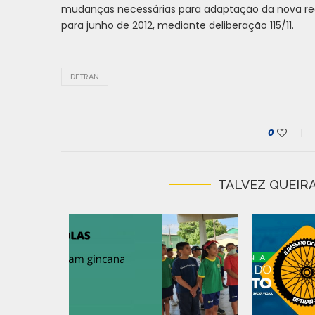
mudanças necessárias para adaptação da nova regr
para junho de 2012, mediante deliberação 115/11.
DETRAN
0
TALVEZ QUEIRA
IRADA DE
 N�...