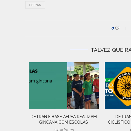
DETRAN
0
TALVEZ QUEIRA
IRADA DE
 N�...
DETRAN E BASE AÉREA REALIZAM
DETRAN
GINCANA COM ESCOLAS
CICLÍSTICO
15/09/2022