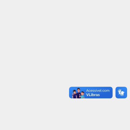
CNH CIDADÃ
OUTUBRO ROSA – DETRA
RORAIMA
16/11/2020
27/10/2020