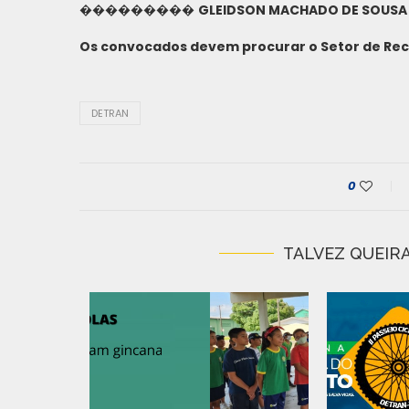
���������
GLEIDSON MACHADO DE SOUSA
Os convocados devem procurar o Setor de Re
DETRAN
0
TALVEZ QUEIRA
IRADA DE
 N�...