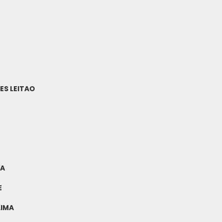
S LEITAO
OA
E
LIMA