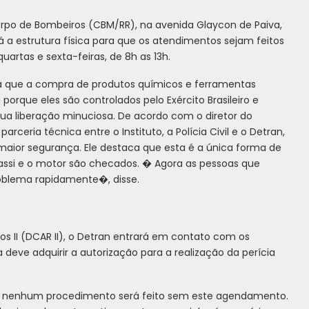
rpo de Bombeiros (CBM/RR), na avenida Glaycon de Paiva,
a estrutura física para que os atendimentos sejam feitos
artas e sexta-feiras, de 8h as 13h.
já que a compra de produtos químicos e ferramentas
orque eles são controlados pelo Exército Brasileiro e
a sua liberação minuciosa. De acordo com o diretor do
parceria técnica entre o Instituto, a Polícia Civil e o Detran,
 maior segurança. Ele destaca que esta é a única forma de
 chassi e o motor são checados. � Agora as pessoas que
oblema rapidamente�, disse.
los II (DCAR II), o Detran entrará em contato com os
 deve adquirir a autorização para a realização da perícia
jo, nenhum procedimento será feito sem este agendamento.