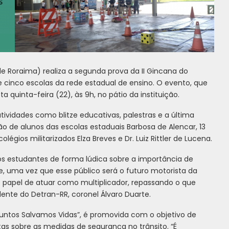
 Roraima) realiza a segunda prova da II Gincana do
 cinco escolas da rede estadual de ensino. O evento, que
 quinta-feira (22), às 9h, no pátio da instituição.
tividades como blitze educativas, palestras e a última
o de alunos das escolas estaduais Barbosa de Alencar, 13
égios militarizados Elza Breves e Dr. Luiz Rittler de Lucena.
os estudantes de forma lúdica sobre a importância de
nte, uma vez que esse público será o futuro motorista da
 o papel de atuar como multiplicador, repassando o que
dente do Detran-RR, coronel Álvaro Duarte.
untos Salvamos Vidas”, é promovida com o objetivo de
as sobre as medidas de segurança no trânsito. “É