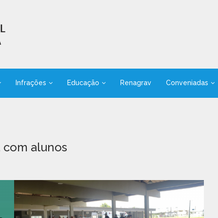
Infrações
Educação
Renagrav
Conveniadas
a com alunos