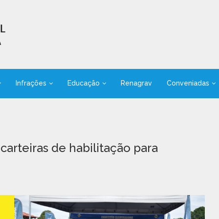
Infrações
Educação
Renagrav
Conveniadas
arteiras de habilitação para