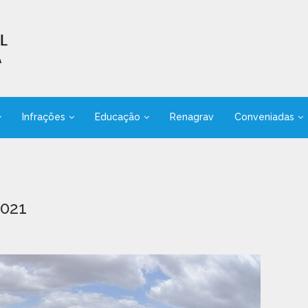
Infrações
Educação
Renagrav
Conveniadas
2021