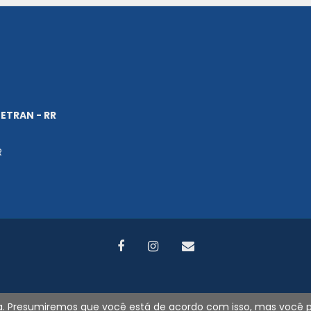
ETRAN - RR
R
2026
©
DETRAN-RR. Todos os direitos reservados. - Por
Search Tecnologi
cia. Presumiremos que você está de acordo com isso, mas você 