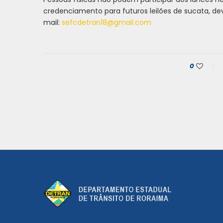
credenciamento para futuros leilões de sucata, de
mail:
sefcdetran18@gmail.com
0