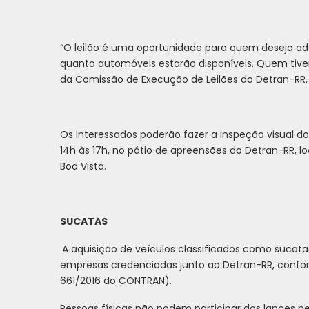
“O leilão é uma oportunidade para quem deseja adq
quanto automóveis estarão disponíveis. Quem tiver
da Comissão de Execução de Leilões do Detran-RR, 
Os interessados poderão fazer a inspeção visual dos
14h às 17h, no pátio de apreensões do Detran-RR, loc
Boa Vista.
SUCATAS
A aquisição de veículos classificados como sucatas
empresas credenciadas junto ao Detran-RR, conform
661/2016 do CONTRAN).
Pessoas físicas não podem participar dos lances ne