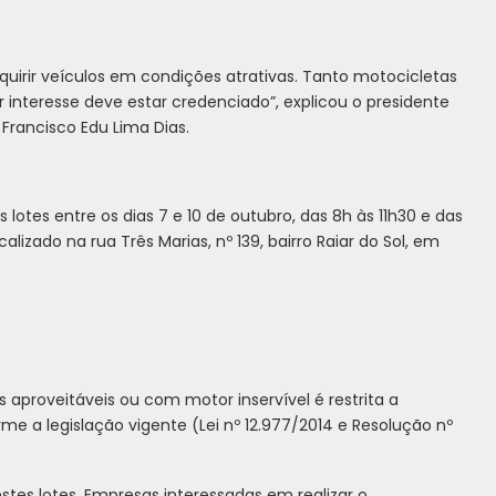
uirir veículos em condições atrativas. Tanto motocicletas
 interesse deve estar credenciado”, explicou o presidente
Francisco Edu Lima Dias.
 lotes entre os dias 7 e 10 de outubro, das 8h às 11h30 e das
alizado na rua Três Marias, nº 139, bairro Raiar do Sol, em
 aproveitáveis ou com motor inservível é restrita a
e a legislação vigente (Lei nº 12.977/2014 e Resolução nº
stes lotes. Empresas interessadas em realizar o