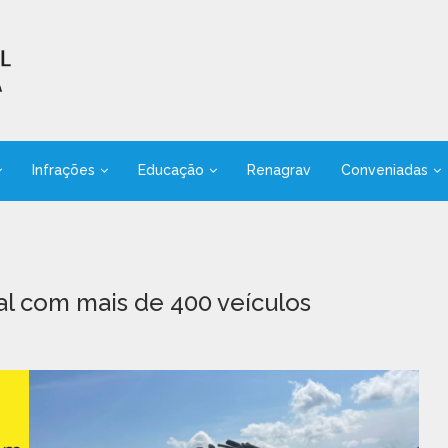
Infrações
Educação
Renagrav
Conveniadas
ual com mais de 400 veículos