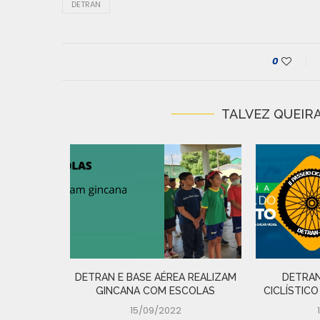
DETRAN
0
TALVEZ QUEIRA
IRADA DE
 N�...
DETRAN E BASE AÉREA REALIZAM
DETRAN
GINCANA COM ESCOLAS
CICLÍSTICO
15/09/2022