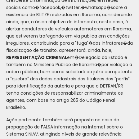
crescente disseminação de informações em redes
sociais como�facebook,�twitter,�whatsapp�sobre a
existência de BLITZE realizadas em Roraima; considerando
ainda, que, o único objetivo do internauta, neste caso, é
alertar condutores de veículos automotores em Roraima,
que estiverem trafegando em via publica em condições
irregulares, contribuindo para a "fuga"�dos infratores�da
fiscalização de trânsito, apresentará, ainda, hoje,
REPRESENTAÇÃO CRIMINAL
em�Delegacia do Estado e
também no Ministério Público de Roraima�por violação a
ordem pública, bem como solicitará ao juízo competente
a "quebra" dos dados cadastrais dos titulares dos "perfis"
para identificação da autoria e para que o DETRAN/RR
tenha condições de responsabilizar criminalmente os
agentes, com base no artigo 265 do Código Penal
Brasileiro.
Ação pertinente também será proposta no caso de
propagação de FALSA informação na Internet sobre o
Sistema SINIAV, atingindo níveis de grande relevância