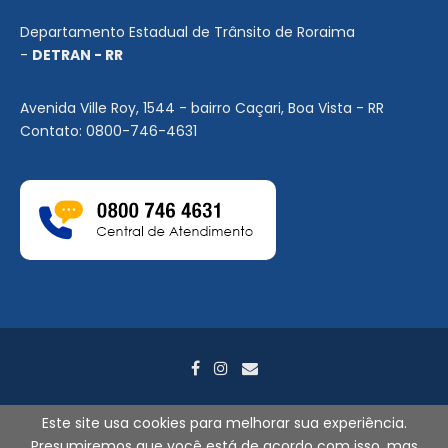
Departamento Estadual de Trânsito de Roraima
-
DETRAN - RR
Avenida Ville Roy, 1544 - bairro Caçari, Boa Vista - RR
Contato: 0800-746-4631
Este site usa cookies para melhorar sua experiência.
Presumiremos que você está de acordo com isso, mas
2026
©
DETRAN-RR. Todos os direitos reservados. - Por
Search