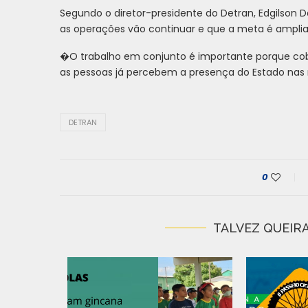
Segundo o diretor-presidente do Detran, Edgilson 
as operações vão continuar e que a meta é amplia
�O trabalho em conjunto é importante porque cobr
as pessoas já percebem a presença do Estado nas 
DETRAN
0
TALVEZ QUEIRA
IRADA DE
 N�...