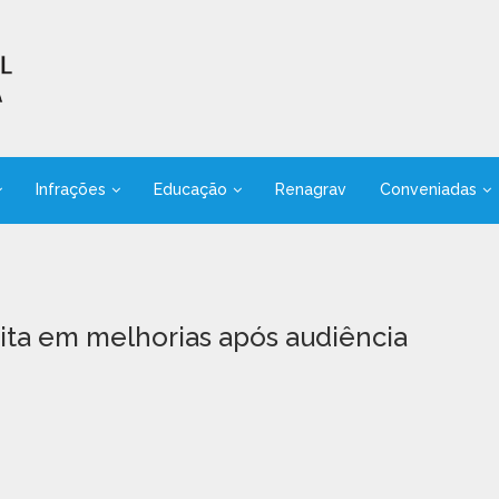
Infrações
Educação
Renagrav
Conveniadas
ita em melhorias após audiência