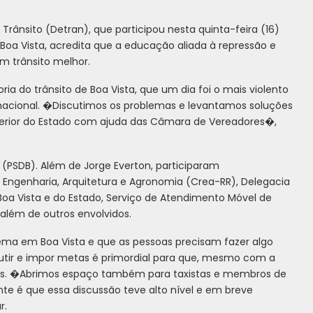
rânsito (Detran), que participou nesta quinta-feira (16)
oa Vista, acredita que a educação aliada à repressão e
m trânsito melhor.
a do trânsito de Boa Vista, que um dia foi o mais violento
g nacional. �Discutimos os problemas e levantamos soluções
nterior do Estado com ajuda das Câmara de Vereadores�,
 (PSDB). Além de Jorge Everton, participaram
 Engenharia, Arquitetura e Agronomia (
Crea-RR), Delegacia
Boa Vista e do Estado, Serviço de Atendimento Móvel de
 além de outros envolvidos.
lema em Boa Vista e que as pessoas precisam fazer algo
cutir e impor metas é primordial para que, mesmo com a
dos. �Abrimos espaço também para taxistas e membros de
e é que essa discussão teve alto nível e em breve
r.