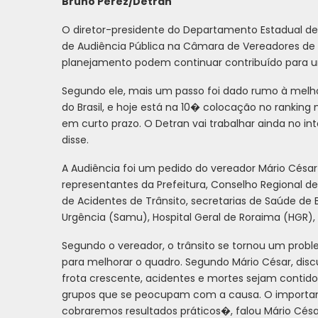
Bruno Perez/Detran
O diretor-presidente do Departamento Estadual de T
de Audiência Pública na Câmara de Vereadores de B
planejamento podem continuar contribuído para u
Segundo ele, mais um passo foi dado rumo à melhori
do Brasil, e hoje está na 10� colocação no rankin
em curto prazo. O Detran vai trabalhar ainda no i
disse.
A Audiência foi um pedido do vereador Mário César
representantes da Prefeitura,
Conselho Regional de
de Acidentes de Trânsito, secretarias de Saúde de 
Urgência (Samu), Hospital Geral de Roraima (HGR),
Segundo o vereador, o trânsito se tornou um prob
para melhorar o quadro. Segundo Mário César, dis
frota crescente, acidentes e mortes sejam conti
grupos que se peocupam com a causa. O important
cobraremos resultados práticos�, falou Mário Césa