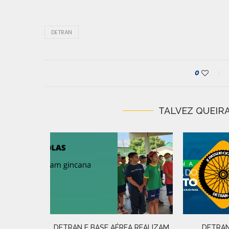
DETRAN
0
TALVEZ QUEIRA
IRADA DE
 N�...
DETRAN E BASE AÉREA REALIZAM
DETRAN