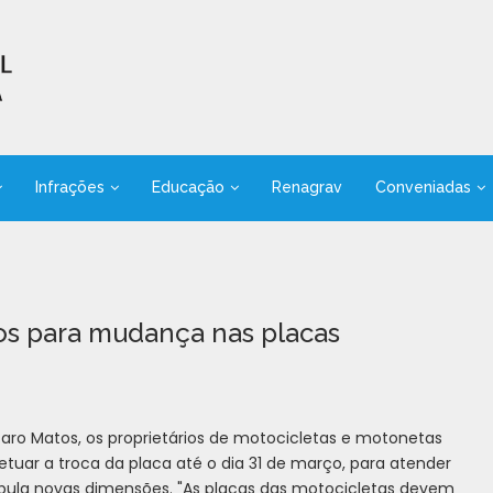
Infrações
Educação
Renagrav
Conveniadas
tos para mudança nas placas
zaro Matos, os proprietários de motocicletas e motonetas
uar a troca da placa até o dia 31 de março, para atender
pula novas dimensões. "As placas das motocicletas devem