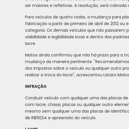
ser maiores e refletivas. A resolução, será cobrada o
Para veículos de quatro rodas, a mudança para plac
fabricação a partir de primeiro de abril de 2012 o
categoria. Os demais veículos que não passarem 
visibilidade e legibilidade boas e dentro dos padrõ
lacre.
Matos ainda confirmou que não há prazo para a tro
mudança da maneira pertinente. "Recomendamos qu
dos impostos sobre o veículo ou qualquer outro pr
realizar a troca do lacre", acrescentou Lázaro Matos
INFRAÇÃO
Conduzir veículo com qualquer uma das placas de id
com lacre, chassi, placas ou qualquer outro element
mesmo sem qualquer uma das placas de identificaçã
de R$191,54 e apreensão do veículo.