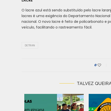
LACRE
O lacre azul está sendo substituído pelo lacre lara
lacres é uma exigência do Departamento Nacional
nacional. O novo lacre é feito de policarbonato e 
veículo, facilitando o rastreamento fácil.
DETRAN
0
TALVEZ QUEIRA
IRADA DE
 N�...