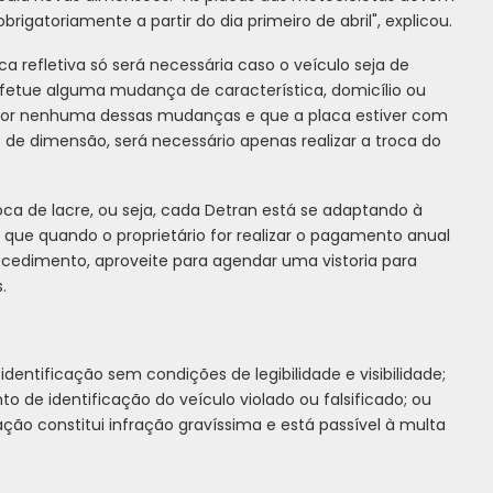
brigatoriamente a partir do dia primeiro de abril", explicou.
a refletiva só será necessária caso o veículo seja de
u efetue alguma mudança de característica, domicílio ou
por nenhuma dessas mudanças e que a placa estiver com
es de dimensão, será necessário apenas realizar a troca do
ca de lacre, ou seja, cada Detran está se adaptando à
e quando o proprietário for realizar o pagamento anual
ocedimento, aproveite para agendar uma vistoria para
.
entificação sem condições de legibilidade e visibilidade;
o de identificação do veículo violado ou falsificado; ou
o constitui infração gravíssima e está passível à multa