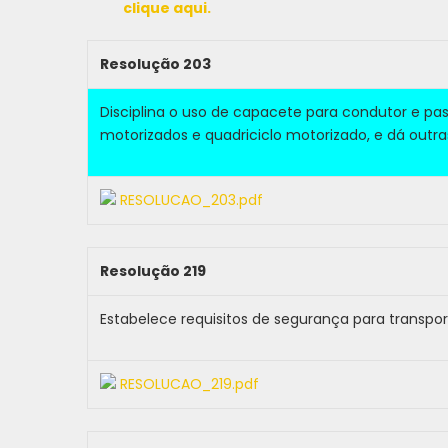
clique aqui.
Resolução 203
Disciplina o uso de capacete para condutor e pas
motorizados e quadriciclo motorizado, e dá outra
RESOLUCAO_203.pdf
Resolução 219
Estabelece requisitos de segurança para transp
RESOLUCAO_219.pdf