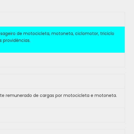
sageiro de motocicleta, motoneta, ciclomotor, triciclo
s providências.
orte remunerado de cargas por motocicleta e motoneta.