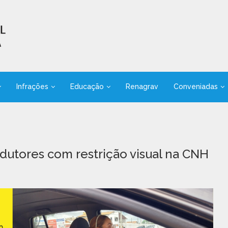
Infrações
Educação
Renagrav
Conveniadas
dutores com restrição visual na CNH