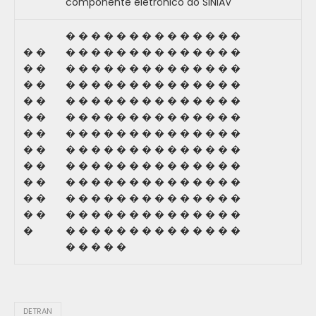
componente eletrônico do SINIAV
� � � � � � � � � � � � � �
� �
� � � � � � � � � � � � � �
� �
� � � � � � � � � � � � � �
� �
� � � � � � � � � � � � � �
� �
� � � � � � � � � � � � � �
� �
� � � � � � � � � � � � � �
� �
� � � � � � � � � � � � � �
� �
� � � � � � � � � � � � � �
� �
� � � � � � � � � � � � � �
� �
� � � � � � � � � � � � � �
� �
� � � � � � � � � � � � � �
� �
� � � � � � � � � � � � � �
�
� � � � � � � � � � � � � �
� � � � �
DETRAN