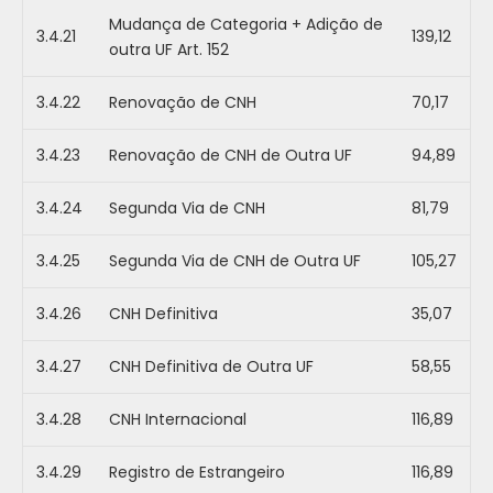
Mudança de Categoria + Adição de
3.4.21
139,12
outra UF Art. 152
3.4.22
Renovação de CNH
70,17
3.4.23
Renovação de CNH de Outra UF
94,89
3.4.24
Segunda Via de CNH
81,79
3.4.25
Segunda Via de CNH de Outra UF
105,27
3.4.26
CNH Definitiva
35,07
3.4.27
CNH Definitiva de Outra UF
58,55
3.4.28
CNH Internacional
116,89
3.4.29
Registro de Estrangeiro
116,89