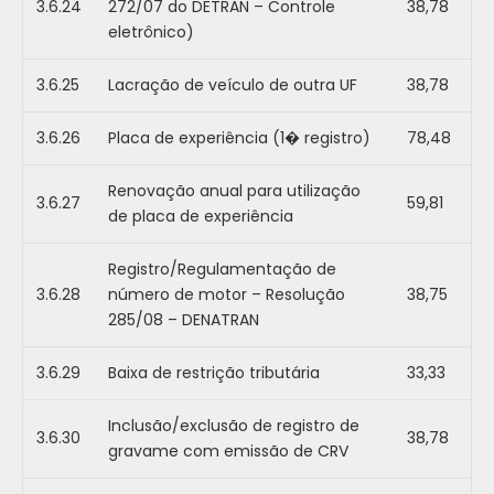
3.6.24
272/07 do DETRAN – Controle
38,78
eletrônico)
3.6.25
Lacração de veículo de outra UF
38,78
3.6.26
Placa de experiência (1� registro)
78,48
Renovação anual para utilização
3.6.27
59,81
de placa de experiência
Registro/Regulamentação de
3.6.28
número de motor – Resolução
38,75
285/08 – DENATRAN
3.6.29
Baixa de restrição tributária
33,33
Inclusão/exclusão de registro de
3.6.30
38,78
gravame com emissão de CRV