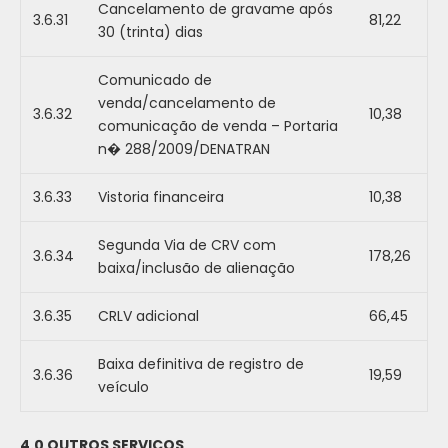
Cancelamento de gravame após
3.6.31
81,22
30 (trinta) dias
Comunicado de
venda/cancelamento de
3.6.32
10,38
comunicação de venda – Portaria
n� 288/2009/DENATRAN
3.6.33
Vistoria financeira
10,38
Segunda Via de CRV com
3.6.34
178,26
baixa/inclusão de alienação
3.6.35
CRLV adicional
66,45
Baixa definitiva de registro de
3.6.36
19,59
veículo
4.0 OUTROS SERVIÇOS