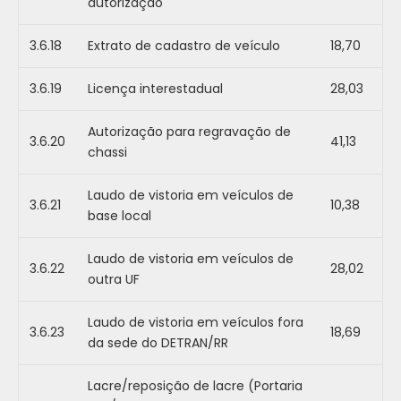
autorização
3.6.18
Extrato de cadastro de veículo
18,70
3.6.19
Licença interestadual
28,03
Autorização para regravação de
3.6.20
41,13
chassi
Laudo de vistoria em veículos de
3.6.21
10,38
base local
Laudo de vistoria em veículos de
3.6.22
28,02
outra UF
Laudo de vistoria em veículos fora
3.6.23
18,69
da sede do DETRAN/RR
Lacre/reposição de lacre (Portaria