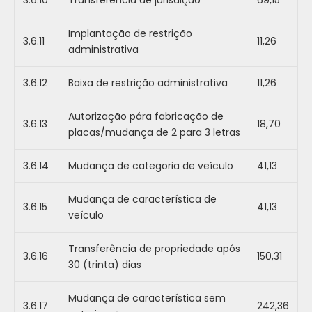
3.6.10
Transferência de jurisdição
69,15
Implantação de restrição
3.6.11
11,26
administrativa
3.6.12
Baixa de restrição administrativa
11,26
Autorização pára fabricação de
3.6.13
18,70
placas/mudança de 2 para 3 letras
3.6.14
Mudança de categoria de veículo
41,13
Mudança de característica de
3.6.15
41,13
veículo
Transferência de propriedade após
3.6.16
150,31
30 (trinta) dias
Mudança de característica sem
3.6.17
242,36