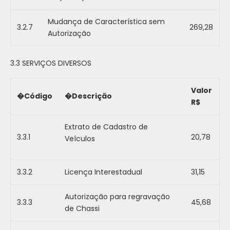
Mudança de Característica sem
3.2.7
269,28
Autorização
3.3 SERVIÇOS DIVERSOS
Valor
�Código
�Descrição
R$
Extrato de Cadastro de
3.3.1
20,78
Veículos
3.3.2
Licença Interestadual
31,15
Autorização para regravação
3.3.3
45,68
de Chassi