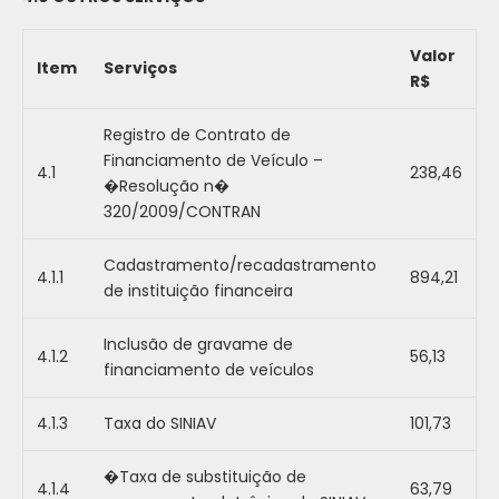
Valor
Item
Serviços
R$
Registro de Contrato de
Financiamento de Veículo –
4.1
238,46
�Resolução n�
320/2009/CONTRAN
Cadastramento/recadastramento
4.1.1
894,21
de instituição financeira
Inclusão de gravame de
4.1.2
56,13
financiamento de veículos
4.1.3
Taxa do SINIAV
101,73
�Taxa de substituição de
4.1.4
63,79