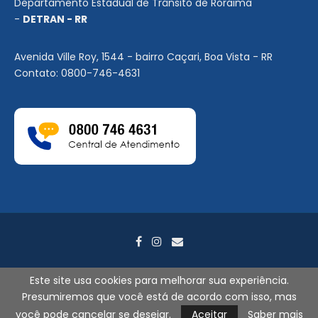
Departamento Estadual de Trânsito de Roraima
-
DETRAN - RR
Avenida Ville Roy, 1544 - bairro Caçari, Boa Vista - RR
Contato: 0800-746-4631
Este site usa cookies para melhorar sua experiência.
Presumiremos que você está de acordo com isso, mas
2026
©
DETRAN-RR. Todos os direitos reservados. - Por
Search
Tecnologia
você pode cancelar se desejar.
Aceitar
Saber mais